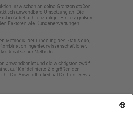
ktion inzwischen an seine Grenzen stoßen,
praktisch anwendbare Umsetzung an. Die
 ist in Anbetracht unzähliger Einflussgrößen
nden Faktoren wie Kundenerwartungen,
igen Methodik: der Erhebung des Status quo,
 Kombination ingenieurwissenschaftlicher,
e Merkmal seiner Methodik.
en anwendbar ist und die wichtigsten zwölf
d, auf fünf definierte Zielgrößen der
öglicht. Die Anwendbarkeit hat Dr. Tom Drews
den studierte er Wirtschaftsingenieurwesens.
movierte an der Fakultät für