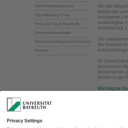
Nachhaltigkeitspreise
Wo die Möglic
setzen der um
Otto-Warburg-Preis
intelligente U
unabdingbar. H
Preis der Stadt Bayreuth
Kostendruck, L
Universitätsmedaille
Die zieldeterm
Wissenschaftspreis (Univerein)
der Analyse so
entscheidungs-
Kontakt
Dr. Drews hat 
technischen Ma
Dimensionen Zei
bereits in der
Wichtigste St
Tom Drews wurd
Nach seinem Di
Ingenieurwisse
Verantwortlich für 