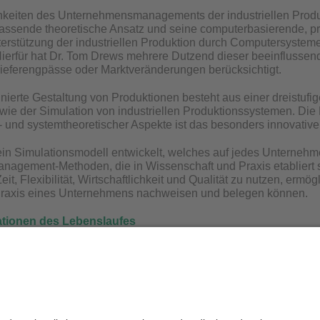
hkeiten des Unternehmensmanagements der industriellen Produ
fassende theoretische Ansatz und seine computerbasierende, 
nterstützung der industriellen Produktion durch Computersysteme
ierfür hat Dr. Tom Drews mehrere Dutzend dieser beeinflusse
ieferengpässe oder Marktveränderungen berücksichtigt.
inierte Gestaltung von Produktionen besteht aus einer dreistuf
wie der Simulation von industriellen Produktionssystemen. Die
 und systemtheoretischer Aspekte ist das besonders innovativ
ein Simulationsmodell entwickelt, welches auf jedes Unternehm
nagement-Methoden, die in Wissenschaft und Praxis etabliert sin
t, Flexibilität, Wirtschaftlichkeit und Qualität zu nutzen, erm
 Praxis eines Unternehmens nachweisen und belegen können.
ationen des Lebenslaufes
e 1987 in Berlin geboren. An der Technischen Universität Dres
plom wechselte Tom Drews an die Universität Bayreuth und pro
nschaften.
die Redaktion:
Onlineredaktion