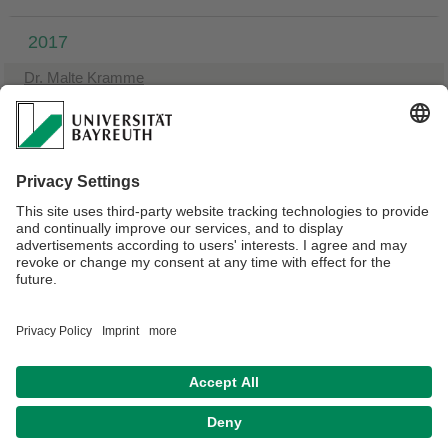
2017
Dr. Malte Kramme
Dr. Helmut Strobl
2016
Dr. Benjamin Gilfedder
Verantwortlich für die Redaktion:
Onlineredaktion
Datenschutz / Disclaimer
Impressum
Sitemap
Kontakt
Barrierefreiheitserklärung